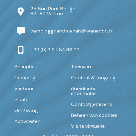
25 Rue Pont Rouge
62180 Verton
campinggrandmarais@wanadoo.fr
+33 (0) 3 21 84 36 09
Receptie
Tarieven
Camping
Contact & Toegang
Verhuur
Juridische
informatie
Plaats
Contactgegevens
Omgeving
Beheer van cookies
Activiteiten
Visite virtuelle